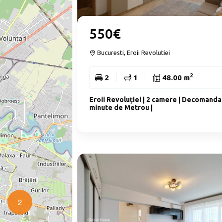
550€
Bucuresti, Eroii Revolutiei
2
2
1
48.00 m
Eroii Revoluției | 2 camere | Decomandat
minute de Metrou |
2