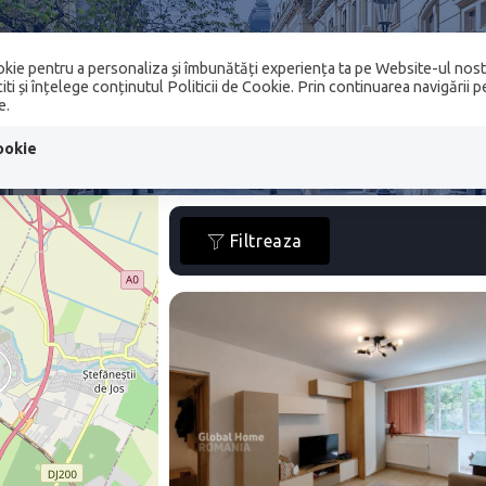
kie pentru a personaliza și îmbunătăți experiența ta pe Website-ul nost
SERVICII IMOBILIARE
COMPANIE
ANSAMB
ti și înțelege conținutul Politicii de Cookie. Prin continuarea navigării 
e.
 TRANZACTIONATE
CONTACT
ookie
Filtreaza