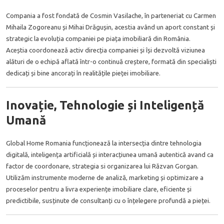
Compania a fost fondată de Cosmin Vasilache, în parteneriat cu Carmen
Mihaila Zogoreanu și Mihai Drăgușin, acestia având un aport constant și
strategic la evoluția companiei pe piața imobiliară din România.
Aceștia coordonează activ direcția companiei și își dezvoltă viziunea
alături de o echipă aflată într-o continuă creștere, formată din specialiști
dedicați și bine ancorați în realitățile pieței imobiliare.
Inovație, Tehnologie și Inteligență
Umană
Global Home Romania funcționează la intersecția dintre tehnologia
digitală, inteligența artificială și interacțiunea umană autentică avand ca
factor de coordonare, strategia si organizarea lui Răzvan Gorgan.
Utilizăm instrumente moderne de analiză, marketing și optimizare a
proceselor pentru a livra experiențe imobiliare clare, eficiente și
predictibile, susținute de consultanți cu o înțelegere profundă a pieței.