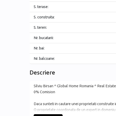
S. terase:
S. construita:
S. teren:
Nr. bucatarii:
Nr. bai:
Nr. balcoane:
Descriere
Silviu Birsan ^ Global Home Romania ^ Real Estat
0% Comision
Daca sunteti in cautare unei proprietati construite i
O proprietate coordonata de un expert in domeniu co
O proprietate in care accentul a fost pus pe utilitatea 