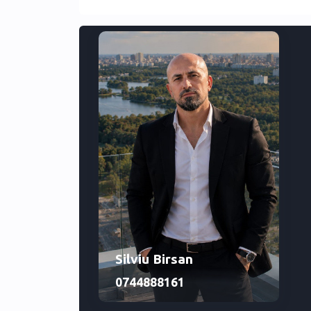
Etaj 2 - Suprafata Totala - 155.6 mp2;
- Suprafata Utila - 21.79 mp2;
- Terasa - suprafata 133.81 mp2
Se vinde Complet Mobiliata si utilata.
_____________________________________________
Global Home Romania, este o firmă în schimbare de j
umană alături de colaboratorii firmei, inspiră cons
gândesc la imobiliare.
Global Home Romania continuă să se dezvolte cu suc
Global Home Romania, a apărut ca o firmă de încreder
și continuă să reprezinte cu succes diverse proprietă
Silviu Birsan
0744888161