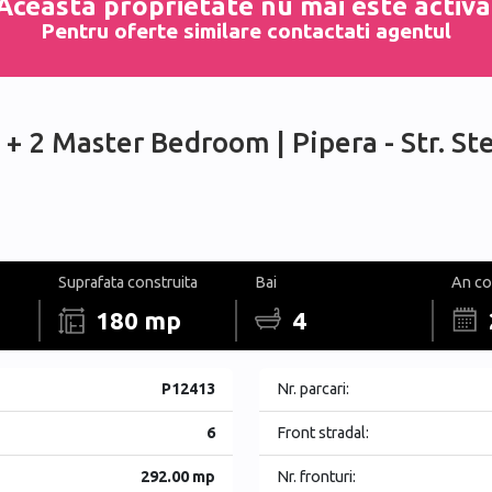
Aceasta proprietate nu mai este activa
Pentru oferte similare contactati agentul
 + 2 Master Bedroom | Pipera - Str. St
Suprafata construita
Bai
An co
180 mp
4
P12413
Nr. parcari:
6
Front stradal:
292.00 mp
Nr. fronturi: