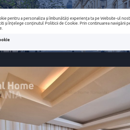
kie pentru a personaliza și îmbunătăți experiența ta pe Website-ul nost
SERVICII IMOBILIARE
COMPANIE
ANSAMB
ti și înțelege conținutul Politicii de Cookie. Prin continuarea navigării 
e.
 TRANZACTIONATE
CONTACT
ookie