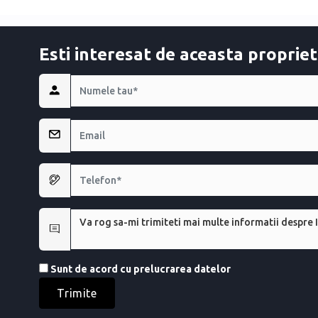
Esti interesat de aceasta propriet
________
ocuri pe piață imobiliară din România ce se afla intr-o expansiune rapid
tant încredere. Având o abordare de marketing profesională și îndrăzneță 
ces în domeniul imobiliar, reușind să adune constant parteneri și colabo
e imobiliară ce își propune constant să livreze servicii de calitate. S-a
ți din capitala României în colaborare cu cei mai sofisticați cumpărători 
Sunt de acord cu prelucrarea datelor