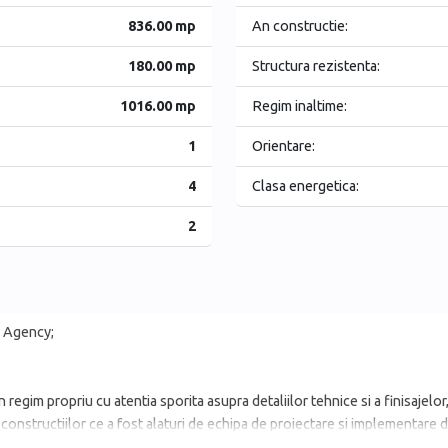
836.00 mp
An constructie:
180.00 mp
Structura rezistenta:
1016.00 mp
Regim inaltime:
1
Orientare:
4
Clasa energetica:
2
e Agency;
n regim propriu cu atentia sporita asupra detaliilor tehnice si a finisaje
nstructiilor ce a fost alaturi de echipa de proiectare si implementare di
si durabilitatea in timp a fiecare zone atat in interior in spatiile utile cat 