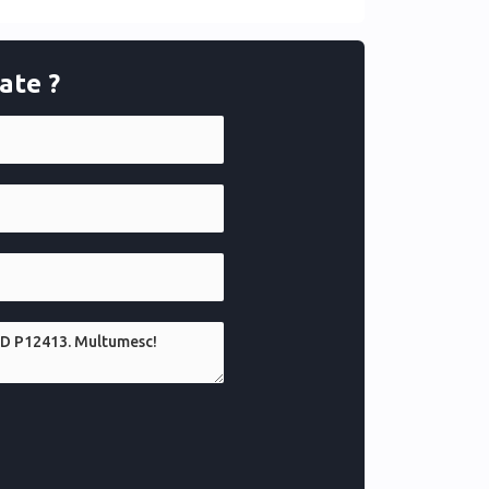
ate ?
ă. Modelul hibrid între tehnologie și interacțiune
a ridicat atenția asupra modului în care oamenii se
ratori de încredere. Cu sediul în București,
 lansat ca un strălucitor ambasador al Bucureștiului
și investitori.