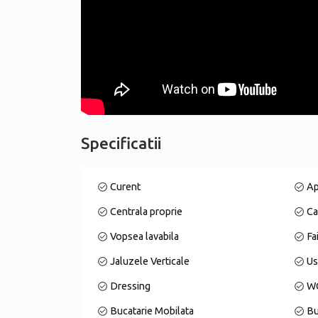
Parter - Suprafata totala - 151.28 mp2;
- Suprafata utila - 140.83 mp2;
- Living foarte spatioasa - suprafata 89.25 mp2;
* Livingul este divizata in zona de luat masa si zona
- Bucatarie - tip Open Space - suprafata 18.71 mp2;
- 1 Camere de oaspeti / Birou - suprafata 12.98 mp
- 1 Baie - suprafata 5.33 mp2;
- Camera tehnica - suprfata 2.73 mp2;
Specificatii
- 2 Terase (una dintre terase este acoperita cu acc
Curent
A
Etaj 1 - Suprafata Totala - 153.27 mp2;
- Suprafata Utila - 128.94 mp2;
Centrala proprie
Ca
- Dormitor Matrimonial - suprafata 30.74 mp2;
* Terasa proprie a dormitorului - suprfata 11.50 m
Vopsea lavabila
Fa
- Dormitor cu baie si dressing propriu - suprafata 
Jaluzele Verticale
Us
- Dormitor cu baie proprie - suprafata 26.48 mp2;
- Terasa cu acces din cele 2 dormitoare - suprafat
Dressing
WC
Bucatarie Mobilata
Bu