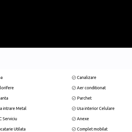
 de zi
2;
es din zona de gradina)
pa
Canalizare
lorifere
Aer conditionat
p2
ianta
Parchet
24.47 mp2;
a intrare Metal
Usa interior Celulare
a 12.83 mp2;
 Serviciu
Anexe
catarie Utilata
Complet mobilat