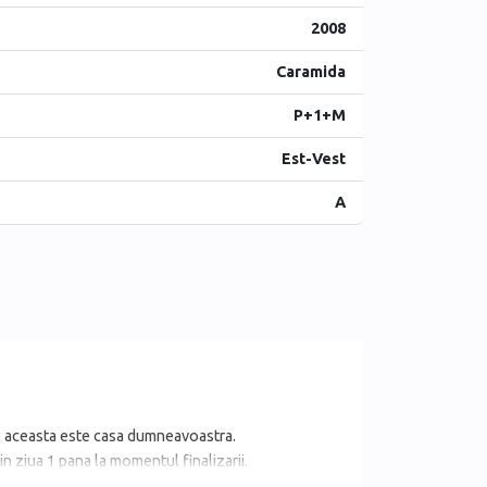
2008
Caramida
P+1+M
Est-Vest
A
lor, aceasta este casa dumneavoastra.
n ziua 1 pana la momentul finalizarii.
si in exterior.