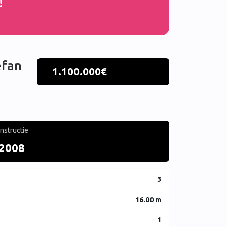
!
efan
1.100.000€
nstructie
2008
3
16.00 m
1