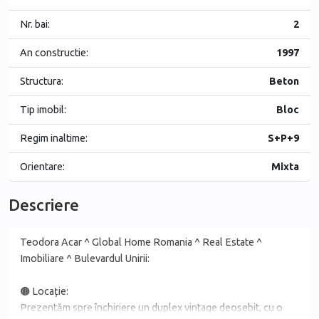
Nr. bai:
2
An constructie:
1997
Structura:
Beton
Tip imobil:
Bloc
Regim inaltime:
S+P+9
Orientare:
Mixta
Descriere
Teodora Acar ^ Global Home Romania ^ Real Estate ^
Imobiliare ^ Bulevardul Unirii:
🟤 Locație:
Prezentăm spre închiriere un duplex vintage deosebit, cu o