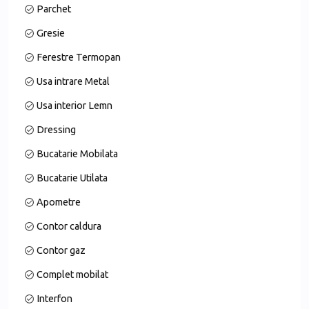
Parchet
Cuptor cu microunde
Aragaz
Gresie
Hotă
Ferestre Termopan
Veselă inclusă la momentul închirierii
Usa intrare Metal
Băile sunt dotate cu:
Usa interior Lemn
Instant pentru apă caldă
Dressing
Mașină de spălat rufe
Bucatarie Mobilata
Uscător de rufe
Bucatarie Utilata
🟤 Transport și acces:
Apometre
Metrou:
Contor caldura
Piața Unirii (M1, M2)
Contor gaz
Piața Muncii (M1)
Complet mobilat
Autobuze: stații STB în apropiere (~1–4 minute pe jos)
104 – Piața Operei – Titan
Interfon