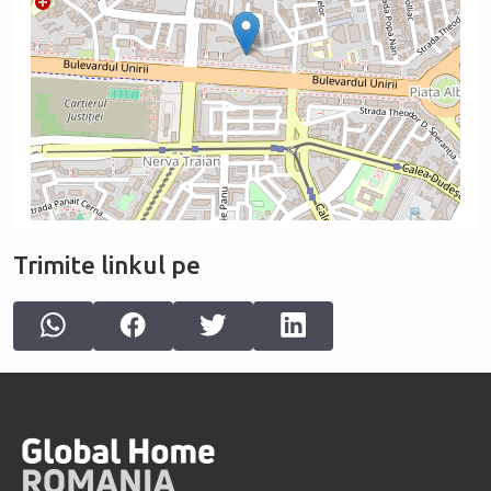
Extractor hood
Tableware included at the time of rental
Bathrooms are equipped with:
Instant hot water
Washing machine
Dryer
🟤 Transport and Access:
Trimite linkul pe
Metro:
Piața Unirii (M1, M2)
Piața Muncii (M1)
Buses: stations nearby (~1–4 minutes on foot)
104 – Piața Operei – Titan
123 – Gara Băneasa – Vitan
124 – Piața Unirii – Văcărești / Vitan
Night lines: N104, N109, N110, N111