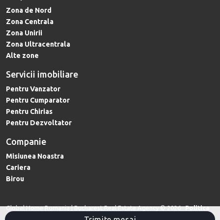
imobiliare.
Zona de Nord
Zona Centrala
Global Home Romania continuă să se dezvolte cu succes în
Zona Unirii
domeniul imobiliar, reușind să adune constant parteneri și
Zona Ultracentrala
colaboratori de încredere. Cu sediul în București, Global Home
Alte zone
Romania, a apărut ca o firmă de încredere imobiliară ce își
propune constant să livreze servicii de calitate. S-a lansat ca
Servicii imobiliare
un strălucitor ambasador al Bucureștiului și continuă să
Pentru Vanzator
reprezinte cu succes diverse proprietăți din capitala României
Pentru Cumparator
în colaborare cu cei mai sofisticați cumpărători și investitori.
Pentru Chirias
Pentru Dezvoltator
Companie
Misiunea Noastra
Cariera
Birou
Global Home Romania | Bucharest Real Estate Agency © 2026
Politica
Trimite mesaj
de Confidentialitate
Politica de Cookie