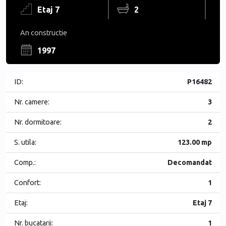
Etaj 7
2
An constructie
1997
ID:
P16482
Nr. camere:
3
Nr. dormitoare:
2
S. utila:
123.00 mp
Comp.:
Decomandat
Confort:
1
Etaj:
Etaj 7
Nr. bucatarii:
1