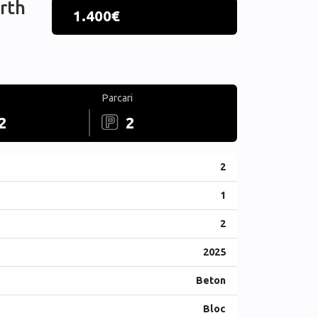
rth
1.400€
Parcari
2
2
2
1
2
2025
Beton
Bloc