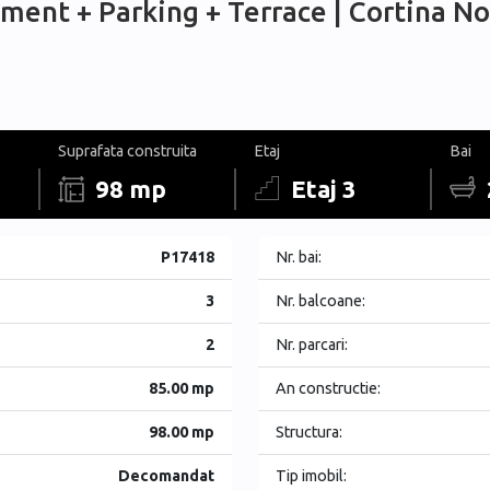
ment + Parking + Terrace | Cortina No
Suprafata construita
Etaj
Bai
98 mp
Etaj 3
P17418
Nr. bai:
3
Nr. balcoane:
2
Nr. parcari:
85.00 mp
An constructie:
98.00 mp
Structura:
Decomandat
Tip imobil: