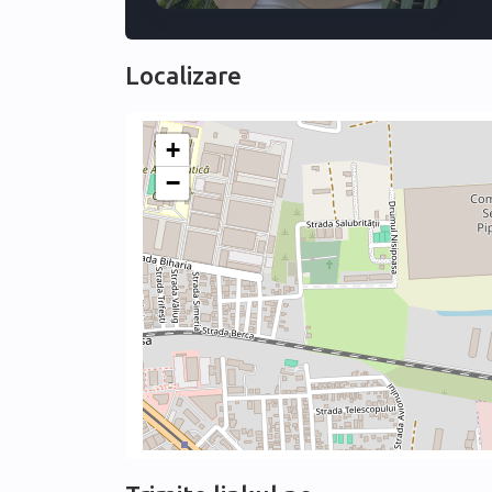
• One unfurnished bedroom offering flexibility
• Secondary bathroom
• Floor: 6 - Open View
Localizare
• Terrace - Balcony
• Parking space included
+
🏡 Interior – Functionality & Premium Comfort
−
The 3-bedroom apartment benefits from superior qua
modern kitchen with integrated appliances and ma
contemporary finishes. Subtle accent lighting, qual
🚗 Parking
Parking space included in underground parking – si
🏙️ Rental Terms
First rental. Available immediately.
Terms: 2 months guarantee + 1 month advance.
Minimum rental period: 12 calendar months.
No pets accepted.
Smoking indoors is strictly prohibited.