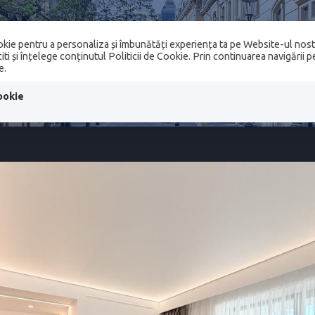
kie pentru a personaliza și îmbunătăți experiența ta pe Website-ul nost
SERVICII IMOBILIARE
COMPANIE
ANSAMB
ti și înțelege conținutul Politicii de Cookie. Prin continuarea navigării 
e.
 TRANZACTIONATE
CONTACT
ookie