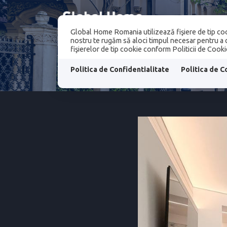
Global Home Romania utilizează fişiere de tip coo
PROPRIETATI
nostru te rugăm să aloci timpul necesar pentru a ci
fişierelor de tip cookie conform Politicii de Cooki
PROPRIETATI
Politica de Confidentialitate
Politica de C