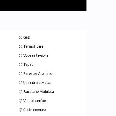
apea din țesătură premium și acces la balcon cu
tinat amenajării proprii), 2 băi cu finisaje
.
Gaz
Termoficare
Vopsea lavabila
Tapet
Ferestre Aluminiu
Usa intrare Metal
Bucatarie Mobilata
 cu poziționare excelentă.Prima închiriere
Videointerfon
Curte comuna