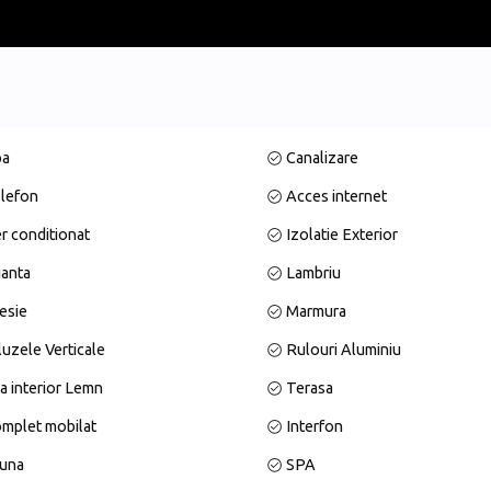
e calitate superioară și design modern minimalist. Living spațios cu can
t din marmură, 2 dormitoare (1 dormitor matrimonial si un dormitor gol des
calitate, fiecare detaliu gândit pentru confort și funcționalitate maximă
pa
Canalizare
j semnificativ pentru locatari.
lefon
Acces internet
r conditionat
Izolatie Exterior
ianta
Lambriu
.
esie
Marmura
luzele Verticale
Rulouri Aluminiu
a interior Lemn
Terasa
ii care caută un apartament spațios, modern, într-un ansamblu premium,
mplet mobilat
Interfon
una
SPA