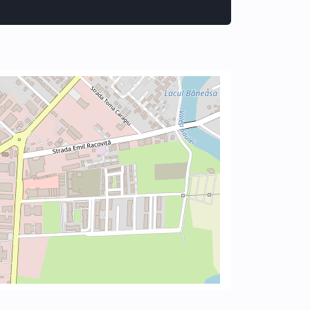
premium fabric sofa and balcony access with views,
tended for personal furnishing), 2 bathrooms with