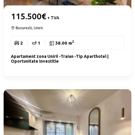
115.500€
+ TVA
Bucuresti, Unirii
2
2
1
38.00 m
Apartament zona Unirii -Traian -Tip Aparthotel |
Oportunitate Investitie