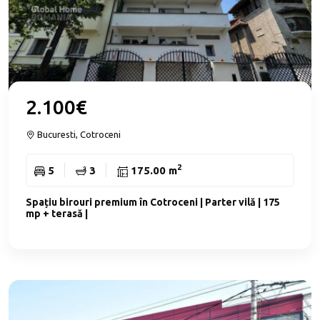
2.100€
Bucuresti, Cotroceni
2
5
3
175.00 m
Spațiu birouri premium în Cotroceni | Parter vilă | 175
mp + terasă |