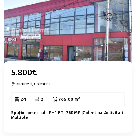
5.800€
Bucuresti, Colentina
2
24
2
765.00 m
Spațiu comercial - P+1 ET- 760 MP |Colentina-Activitati
Multiple