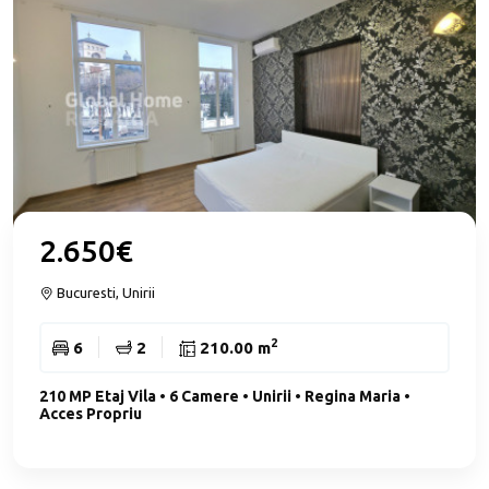
2.650€
Bucuresti, Unirii
2
6
2
210.00 m
210 MP Etaj Vila • 6 Camere • Unirii • Regina Maria •
Acces Propriu