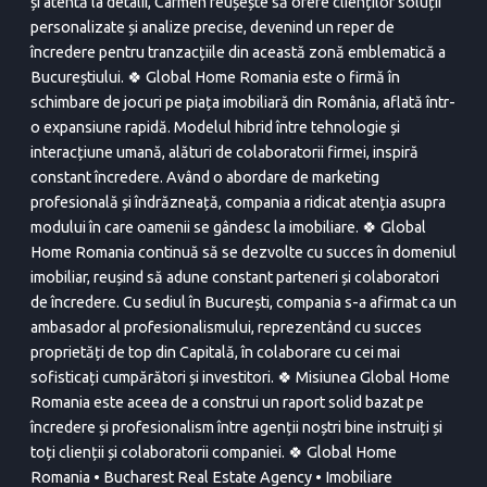
și atentă la detalii, Carmen reușește să ofere clienților soluții
personalizate și analize precise, devenind un reper de
încredere pentru tranzacțiile din această zonă emblematică a
Bucureștiului. 🍀 Global Home Romania este o firmă în
schimbare de jocuri pe piața imobiliară din România, aflată într-
o expansiune rapidă. Modelul hibrid între tehnologie și
interacțiune umană, alături de colaboratorii firmei, inspiră
constant încredere. Având o abordare de marketing
profesională și îndrăzneață, compania a ridicat atenția asupra
modului în care oamenii se gândesc la imobiliare. 🍀 Global
Home Romania continuă să se dezvolte cu succes în domeniul
imobiliar, reușind să adune constant parteneri și colaboratori
de încredere. Cu sediul în București, compania s-a afirmat ca un
ambasador al profesionalismului, reprezentând cu succes
proprietăți de top din Capitală, în colaborare cu cei mai
sofisticați cumpărători și investitori. 🍀 Misiunea Global Home
Romania este aceea de a construi un raport solid bazat pe
încredere și profesionalism între agenții noștri bine instruiți și
toți clienții și colaboratorii companiei. 🍀 Global Home
Romania • Bucharest Real Estate Agency • Imobiliare